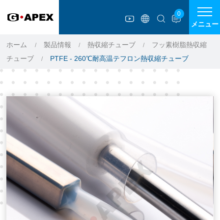
クッキー利用の管理について
0
メニュー
ホーム
製品情報
熱収縮チューブ
フッ素樹脂熱収縮
チューブ
PTFE - 260℃耐高温テフロン熱収縮チューブ