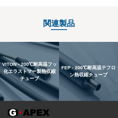
関連製品
VITON - 200℃耐高温フッ
FEP - 200℃耐高温テフロ
化エラストマー製熱収縮
ン熱収縮チューブ
チューブ