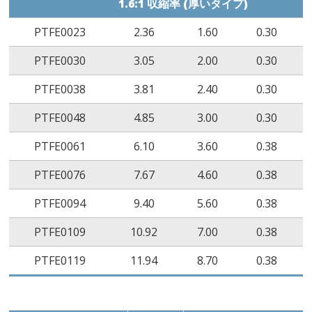
低温曲げ
亀裂無し
ASTM D2671
1.6:1 収縮率 (厚いタイプ)
(-65˚C/4 hrs)
PTFE0023
2.36
1.60
0.30
15
体積抵抗率
≥10
Ω‧cm
ASTM D2671
≥10
PTFE0030
3.05
2.00
0.30
絶縁耐力
≥34kV/mm
ASTM D2671
34
PTFE0038
3.81
2.40
0.30
銅腐食性
腐食無し
ASTM D2671
PTFE0048
4.85
3.00
0.30
(158˚C/168 hrs)
PTFE0061
6.10
3.60
0.38
難燃性
VW-1
UL 224
PTFE0076
7.67
4.60
0.38
PTFE0094
9.40
5.60
0.38
PTFE0109
10.92
7.00
0.38
PTFE0119
11.94
8.70
0.38