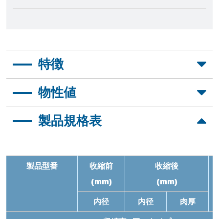
特徴
收縮率1.6:1 また 4:1
物性値
難燃性・耐化学性・耐摩耗性・耐絶縁性に優れる
摩耗係数：0.1
製品規格表
特性項目
仕様要求値
測試方法
特
引張強度
≥17.3MPa
ASTM D2671
≥2
破断伸び
≥200%
ASTM D2671
≥
製品型番
收縮前
收縮後
(mm)
(mm)
熱衝擊
亀裂無し
ASTM D2671
(260˚C/4 hrs)
内径
内径
肉厚